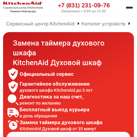
+7 (831) 231-09-76
Сервисный центр KitchenAid
в
Ежедневно с 9:00 до 21:00
Нижнем Новгороде
Сервисный центр KitchenAid
Каталог устройств
Р
Замена таймера духового
шкафа
KitchenAid Духовой шкаф
Официальный сервис
Гарантийное обслуживание
духового шкафа KitchenAid до 3 лет
Диагностика за наш счет,
ремонт по желанию
Бесплатный выезд курьера
в день обращения
Замена таймера духового шкафа
KitchenAid Духовой шкаф от 35 минут