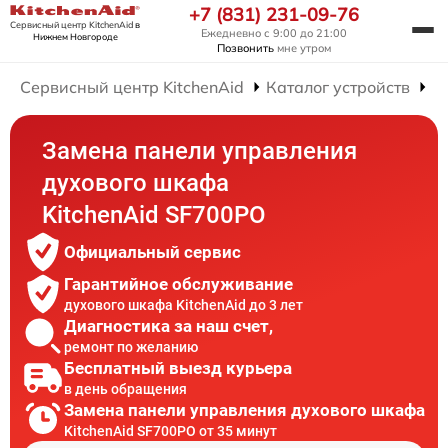
+7 (831) 231-09-76
Сервисный центр KitchenAid
в
Ежедневно с 9:00 до 21:00
Нижнем Новгороде
Позвонить
мне утром
Сервисный центр KitchenAid
Каталог устройств
Р
Замена панели управления
духового шкафа
KitchenAid SF700PO
Официальный сервис
Гарантийное обслуживание
духового шкафа KitchenAid до 3 лет
Диагностика за наш счет,
ремонт по желанию
Бесплатный выезд курьера
в день обращения
Замена панели управления духового шкафа
KitchenAid SF700PO от 35 минут