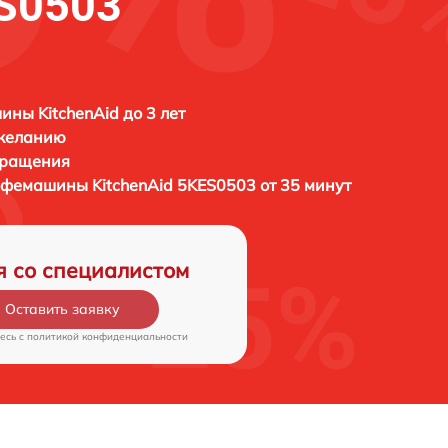
ES0503
ны KitchenAid до 3 лет
 желанию
бращения
кофемашины
KitchenAid 5KES0503 от 35 минут
я со специалистом
Оставить заявку
есь c
политикой конфиденциальности