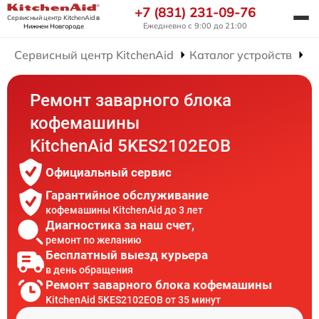
+7 (831) 231-09-76
Сервисный центр KitchenAid
в
Ежедневно с 9:00 до 21:00
Нижнем Новгороде
Сервисный центр KitchenAid
Каталог устройств
Р
Ремонт заварного блока
кофемашины
KitchenAid 5KES2102EOB
Официальный сервис
Гарантийное обслуживание
кофемашины KitchenAid до 3 лет
Диагностика за наш счет,
ремонт по желанию
Бесплатный выезд курьера
в день обращения
Ремонт заварного блока кофемашины
KitchenAid 5KES2102EOB от 35 минут