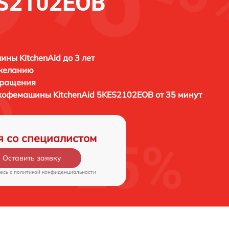
ES2102EOB
ны KitchenAid до 3 лет
 желанию
бращения
а кофемашины
KitchenAid 5KES2102EOB от 35 минут
я со специалистом
Оставить заявку
есь c
политикой конфиденциальности