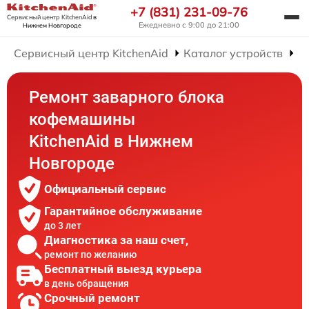
+7 (831) 231-09-76
Сервисный центр KitchenAid
в
Ежедневно с 9:00 до 21:00
Нижнем Новгороде
Сервисный центр KitchenAid
Каталог устройств
Р
Ремонт заварного блока
кофемашины
KitchenAid в Нижнем
Новгороде
Официальный сервис
Гарантийное обслуживание
до 3 лет
Диагностика за наш счет,
ремонт по желанию
Бесплатный выезд курьера
в день обращения
Срочный ремонт