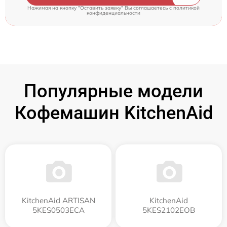
Нажимая на кнопку "Оставить заявку" Вы соглашаетесь c
политикой
конфиденциальности
Популярные модели
Кофемашин KitchenAid
KitchenAid ARTISAN
KitchenAid
5KES0503ECA
5KES2102EOB