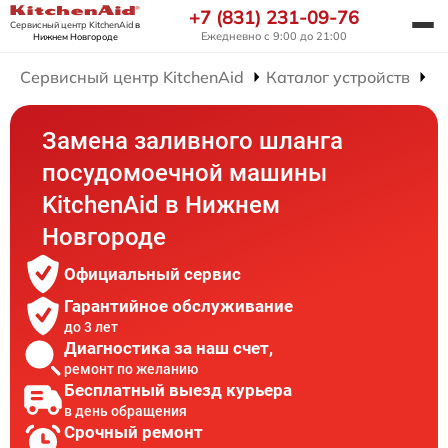
+7 (831) 231-09-76
Сервисный центр KitchenAid
в
Ежедневно с 9:00 до 21:00
Нижнем Новгороде
Сервисный центр KitchenAid
Каталог устройств
Р
Замена заливного шланга
посудомоечной машины
KitchenAid в Нижнем
Новгороде
Официальный сервис
Гарантийное обслуживание
до 3 лет
Диагностика за наш счет,
ремонт по желанию
Бесплатный выезд курьера
в день обращения
Срочный ремонт