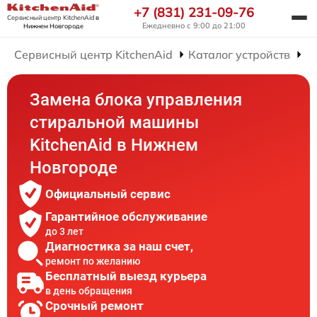
+7 (831) 231-09-76
Сервисный центр KitchenAid
в
Ежедневно с 9:00 до 21:00
Нижнем Новгороде
Сервисный центр KitchenAid
Каталог устройств
Р
Замена блока управления
стиральной машины
KitchenAid в Нижнем
Новгороде
Официальный сервис
Гарантийное обслуживание
до 3 лет
Диагностика за наш счет,
ремонт по желанию
Бесплатный выезд курьера
в день обращения
Срочный ремонт