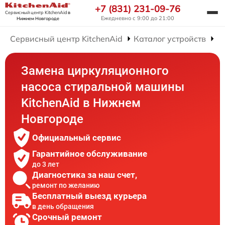
+7 (831) 231-09-76
Сервисный центр KitchenAid
в
Ежедневно с 9:00 до 21:00
Нижнем Новгороде
Сервисный центр KitchenAid
Каталог устройств
Р
Замена циркуляционного
насоса стиральной машины
KitchenAid в Нижнем
Новгороде
Официальный сервис
Гарантийное обслуживание
до 3 лет
Диагностика за наш счет,
ремонт по желанию
Бесплатный выезд курьера
в день обращения
Срочный ремонт