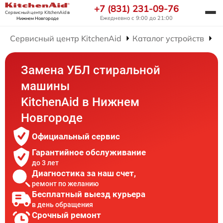
+7 (831) 231-09-76
Сервисный центр KitchenAid
в
Ежедневно с 9:00 до 21:00
Нижнем Новгороде
Сервисный центр KitchenAid
Каталог устройств
Р
Замена УБЛ стиральной
машины
KitchenAid в Нижнем
Новгороде
Официальный сервис
Гарантийное обслуживание
до 3 лет
Диагностика за наш счет,
ремонт по желанию
Бесплатный выезд курьера
в день обращения
Срочный ремонт